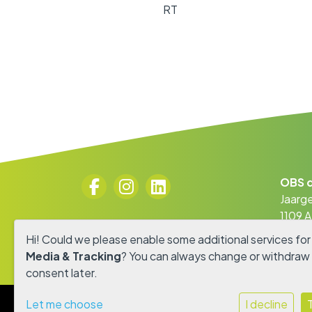
RT
OBS d
Jaarge
1109 
0294 
Hi! Could we please enable some additional services fo
info@
Media & Tracking
? You can always change or withdraw
consent later.
Let me choose
I decline