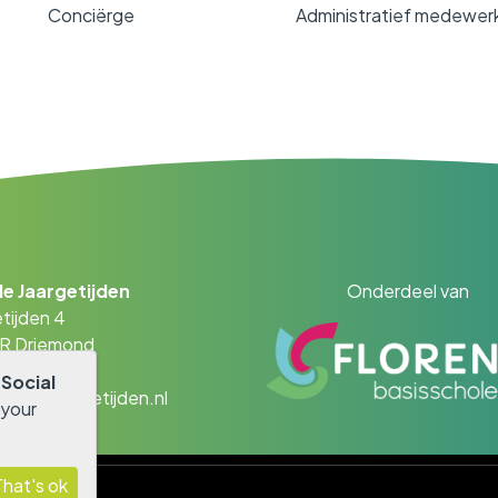
Conciërge
Administratief medewer
e Jaargetijden
Onderdeel van
tijden 4
AR Driemond
- 45 01 90
r
Social
obsdejaargetijden.nl
 your
That's ok