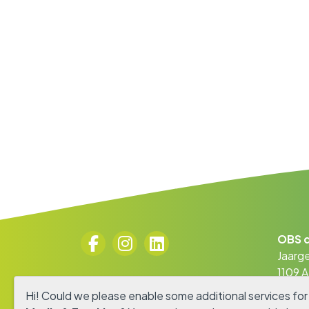
WERKEN BIJ
OBS d
Jaarge
1109 
0294 
Hi! Could we please enable some additional services fo
info@