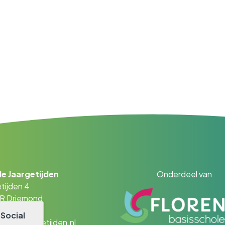
e Jaargetijden
Onderdeel van
tijden 4
AR Driemond
- 45 01 90
r
Social
obsdejaargetijden.nl